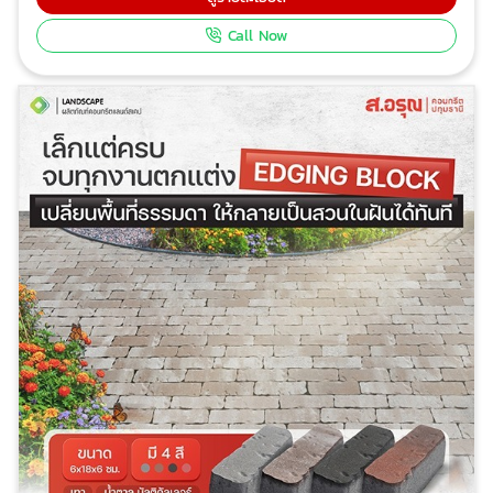
ดีไซน์เรียบง่าย แต่ให้ฟีลลิ่งที่อบอุ่น เข้าได้กับทุกสไตล์ ไม่ว่า
Call Now
จะสายคลีน สายลอฟท์ สายมินิมอล หรือสายธรรมชาติ ช่วย
ให้ดูแลสวนง่ายขึ้น หญ้าไม่ลาม หินไม่กระเด็น ประหยัดเวลา
ดูแล ติดตั้งครั้งเดียว แต่ใช้งานได้ยาวนาน ไม่ต้องซ่อมแซม
บ่อย 4 ไอเดียสุดปัง ที่ทั้งง่าย และงบไม่บานปลาย แนะนำ
สายจัดสวนมือใหม่ให้ได้ลองเลือกตกแต่งกัน! สายโมเดิร์น
เรียบเท่ สีเทา ดำ ช่วยความหรูหรา เรียบร้อย ตัดด้วยต้นไม้
สีเขียว ยิ่งมีเสน่ห์ น่าค้นหา สายลอฟท์ ปูนเปลือยดิบๆ คลี
นตา มีสไตล์โดดเด่น ไม่เหมือนใคร สายโคซี่ เน้นความเป็น
ธรรมชาติ มองแล้วเพลินตา สบายใจ สายตามใจตัวเอง จัด
สวนแบบ Custom แล้ววางเป็นขอบทางเดิน สร้าง
บรรยากาศดีๆ ให้กับบริเวณตัวบ้าน และสวนให้ดูเท่มากยิ่ง
ขึ้น ไม่ว่าจะมีพื้นที่ขนาดไหนก็เนรมิตรสวนในฝันได้ สร้าง
พื้นที่พักผ่อนเพิ่ม แบบไม่ต้องกลัวเกินงบด้วย “บล็อกปูพื้น
เอดจิง หาสไตล์ที่ชอบ แล้วมาเพิ่มพื้นที่แห่งความสุขให้ตัว
เอง และคนที่รักด้วยการใช้บล็อกปูพื้นเอดจิง ที่คุ้มค่าที่สุดใน
ปี 2026