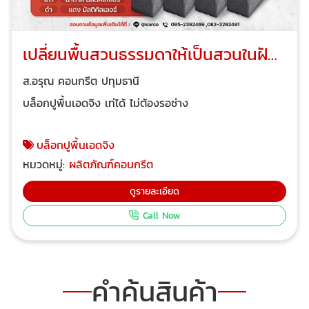
เปลี่ยนพื้นสวนธรรมดาให้เป็นสวนในฝัน
ด้วย Edging Block
ส.อรุณ คอนกรีต ปทุมธานี
บล็อกปูพื้นเอดจิง เท่ได้ ไม่ต้องรอช่าง
บล็อกปูพื้นเอดจิง
หมวดหมู่:
ผลิตภัณฑ์คอนกรีต
ดูรายละเอียด
Call Now
คำค้นสินค้า