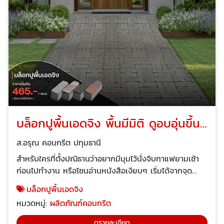
บล็อกปูพื้นเอดจิง พื้นมีมิติ ดูอบอุ่นขึ้น
ทันที เดินสบาย ไม่ลื่น
ส.อรุณ คอนกรีต ปทุมธานี
สำหรับใครที่ตั้งปณิธานว่าอยากมีมุมไว้นั่งจิบกาแฟยามเช้า
ก่อนไปทำงาน หรือโซนอ่านหนังสือเงียบๆ เริ่มได้จากจุด
เล็กๆ ไม่ต้องรีโนเวทใหญ่ทั้งหลังใช้ “บล็อกปูพื้นเอดจิง”
บล็อกปูพื้นเอดจิง
อย่างเดียวก็เปลี่ยนลุคได้ แค่บล็อกปูพื้นเอดจิงก็เอาอยู่จริง
หมวดหมู่:
ผลิตภัณฑ์คอนกรีต
เหรอ? ช่วยแบ่งสัดส่วนระหว่างสนามหญ้ากับทางเดินให้
ชัดเจนสวนดูเป็นระเบียบขึ้นเหมือนได้สวนใหม่ในพริบตา
ดูรายละเอียด